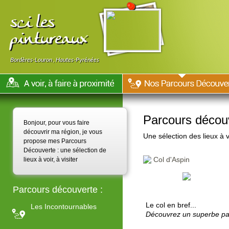
sci les
pintureaux
Bordères-Louron
,
Hautes-Pyrénées
Parcours décou
Bonjour, pour vous faire
découvrir ma région, je vous
Une sélection des lieux à v
propose mes Parcours
Découverte : une sélection de
Col d'Aspin
lieux à voir, à visiter
Parcours découverte :
Le col en bref...
Les Incontournables
Découvrez un superbe pa